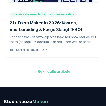
hoe-kies-ik-een-studie
studiekeuze-tips
21+ Toets Maken in 2026: Kosten,
Voorbereiding & Hoe je Slaagt (HBO)
Zonder havo- of vwo-diploma naar het hbo? Met de 21+
toets (colloquium doctum) kan het. Lees wat de toets
kost in 2026, hoe je je voorbereidt en hoe je slaagt –
Tom Dekker
•
15 januari 2025
inclusief tips en oefenen.
Bekijk alle artikelen
Studiekeuze
Maken