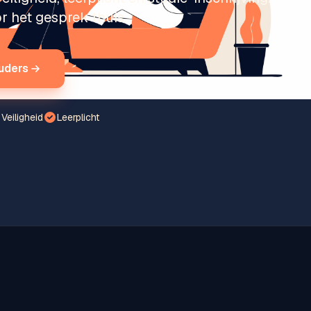
r het gesprek thuis.
uders
Veiligheid
Leerplicht