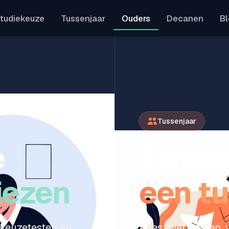
tudiekeuze
Tussenjaar
Ouders
Decanen
B
s bij studiekeuz
Tussenjaar
e
Twijfe
kiezen
een t
ekeuzetesten en
Alles over kosten, v