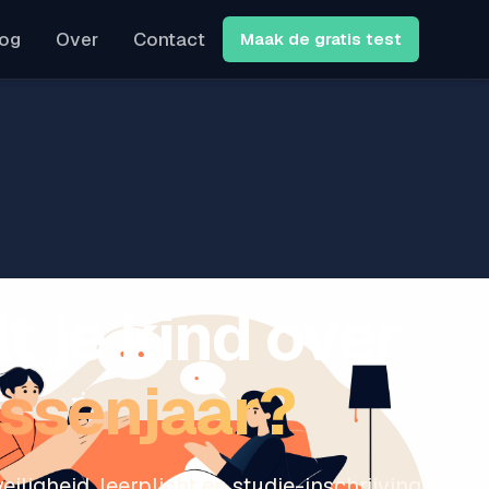
log
Over
Contact
Maak de gratis test
e en tussenjaar
lt je kind over
ussenjaar?
eiligheid, leerplicht en studie-inschrijving.