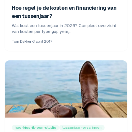
Hoe regel je de kosten en financiering van
een tussenjaar?
Wat kost een tussenjaar in 2026? Compleet overzicht
van kosten per type gap year,
financieringsmogelijkheden, DUO-regels, minimumloon
Tom Dekker
•
3 april 2017
en 3 concrete budgetvoorbeelden.
hoe-kies-ik-een-studie
tussenjaar-ervaringen