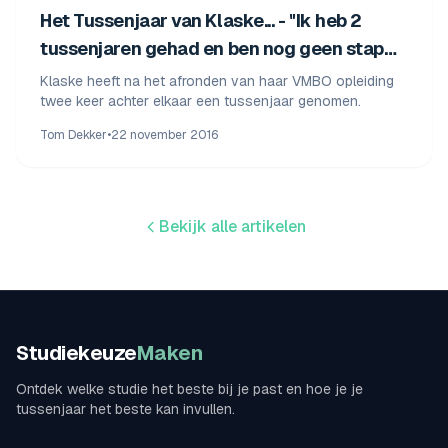
Het Tussenjaar van Klaske... - "Ik heb 2
tussenjaren gehad en ben nog geen stap
verder"
Klaske heeft na het afronden van haar VMBO opleiding
twee keer achter elkaar een tussenjaar genomen.
Tom Dekker
•
22 november 2016
Bekijk alle artikelen
Studiekeuze
Maken
Ontdek welke studie het beste bij je past en hoe je je
tussenjaar het beste kan invullen.