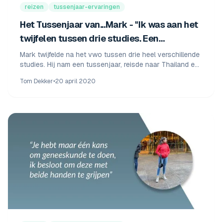
reizen
tussenjaar-ervaringen
Het Tussenjaar van...Mark - "Ik was aan het
twijfelen tussen drie studies. Een
tussenjaar voelde het beste."
Mark twijfelde na het vwo tussen drie heel verschillende
studies. Hij nam een tussenjaar, reisde naar Thailand en
koos uiteindelijk voor Bedrijfskunde.
Tom Dekker
•
20 april 2020