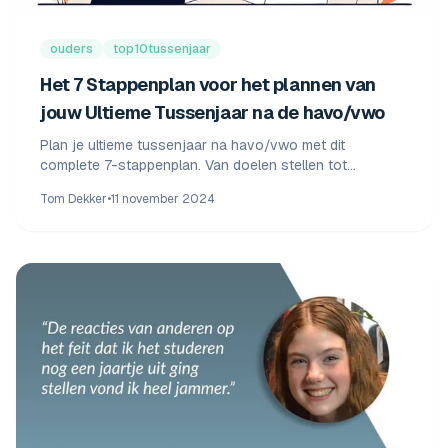
ouders
top10tussenjaar
Het 7 Stappenplan voor het plannen van
jouw Ultieme Tussenjaar na de havo/vwo
Plan je ultieme tussenjaar na havo/vwo met dit
complete 7-stappenplan. Van doelen stellen tot
financiële planning - inclusief gratis kalender, checklist
Tom Dekker
•
11 november 2024
en tussenjaar ideeën voor binnen- en buitenland.