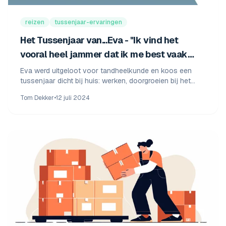
reizen
tussenjaar-ervaringen
Het Tussenjaar van...Eva - "Ik vind het
vooral heel jammer dat ik me best vaak
eenzaam heb gevoeld"
Eva werd uitgeloot voor tandheelkunde en koos een
tussenjaar dicht bij huis: werken, doorgroeien bij het
Kruidvat en haar rijbewijs halen.
Tom Dekker
•
12 juli 2024