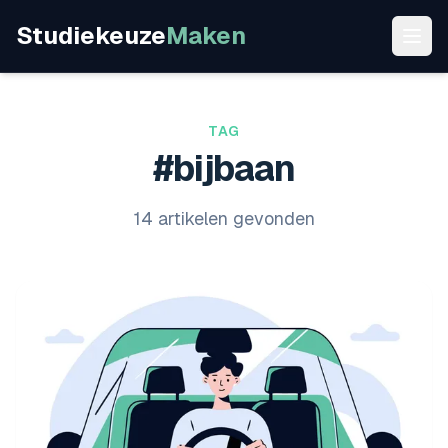
Studiekeuze
Maken
TAG
#bijbaan
14 artikelen gevonden