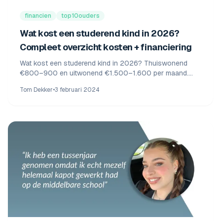
financien
top10ouders
Wat kost een studerend kind in 2026?
Compleet overzicht kosten + financiering
Wat kost een studerend kind in 2026? Thuiswonend
€800–900 en uitwonend €1.500–1.600 per maand.
Compleet overzicht van collegegeld, kamerhuur,
Tom Dekker
•
3 februari 2024
basisbeurs én financieringstips voor ouders.