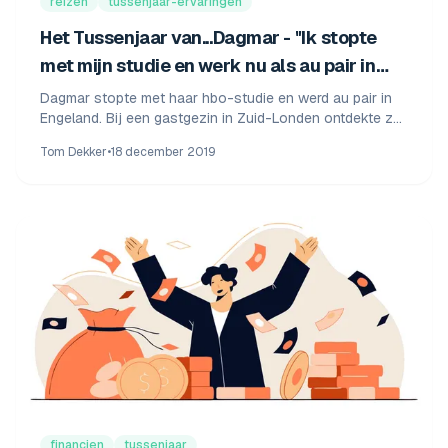
reizen
tussenjaar-ervaringen
Het Tussenjaar van...Dagmar - "Ik stopte
met mijn studie en werk nu als au pair in
Engeland"
Dagmar stopte met haar hbo-studie en werd au pair in
Engeland. Bij een gastgezin in Zuid-Londen ontdekte ze
in haar tussenjaar wat ze echt wil worden.
Tom Dekker
•
18 december 2019
financien
tussenjaar