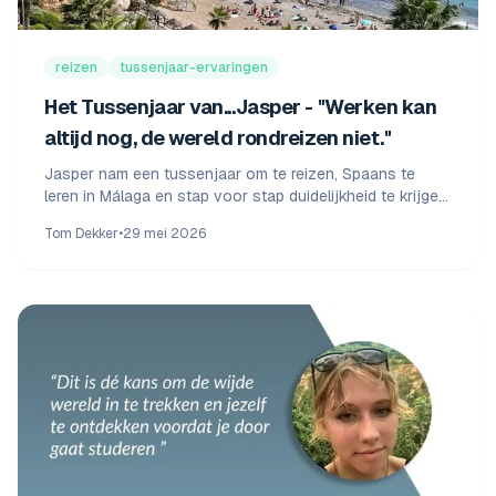
reizen
tussenjaar-ervaringen
Het Tussenjaar van...Jasper - "Werken kan
altijd nog, de wereld rondreizen niet."
Jasper nam een tussenjaar om te reizen, Spaans te
leren in Málaga en stap voor stap duidelijkheid te krijgen
over zijn studie. Lees zijn verhaal over sparen, reizen en
Tom Dekker
•
29 mei 2026
studiekeuze.