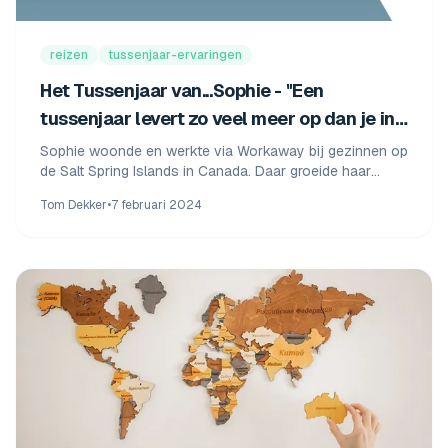
reizen
tussenjaar-ervaringen
Het Tussenjaar van...Sophie - "Een
tussenjaar levert zo veel meer op dan je in
eerste instantie zou denken"
Sophie woonde en werkte via Workaway bij gezinnen op
de Salt Spring Islands in Canada. Daar groeide haar
liefde voor de natuur en koos ze Diermanagement.
Tom Dekker
•
7 februari 2024