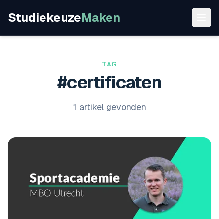
Studiekeuze
Maken
TAG
#certificaten
1 artikel gevonden