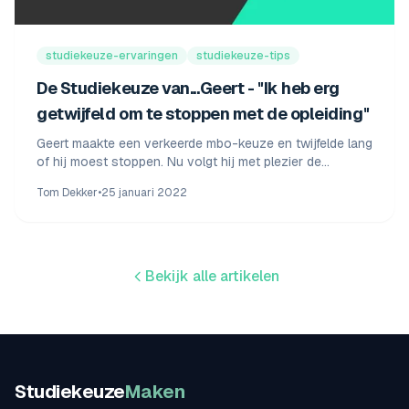
studiekeuze-ervaringen
studiekeuze-tips
De Studiekeuze van...Geert - "Ik heb erg
getwijfeld om te stoppen met de opleiding"
Geert maakte een verkeerde mbo-keuze en twijfelde lang
of hij moest stoppen. Nu volgt hij met plezier de
Sportacademie in Utrecht. Lees zijn verhaal.
Tom Dekker
•
25 januari 2022
Bekijk alle artikelen
Studiekeuze
Maken