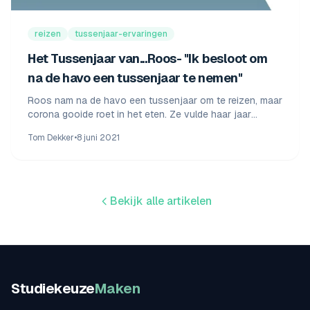
reizen
tussenjaar-ervaringen
Het Tussenjaar van...Roos- "Ik besloot om
na de havo een tussenjaar te nemen"
Roos nam na de havo een tussenjaar om te reizen, maar
corona gooide roet in het eten. Ze vulde haar jaar
creatief in met werk, cursussen en au-pairwerk.
Tom Dekker
•
8 juni 2021
Bekijk alle artikelen
Studiekeuze
Maken