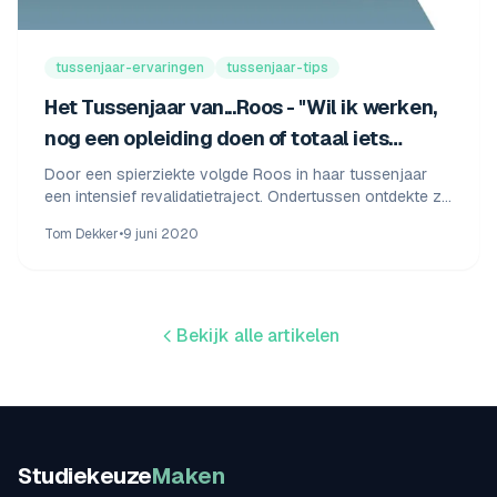
tussenjaar-ervaringen
tussenjaar-tips
Het Tussenjaar van...Roos - "Wil ik werken,
nog een opleiding doen of totaal iets
anders? Ik had geen idee."
Door een spierziekte volgde Roos in haar tussenjaar
een intensief revalidatietraject. Ondertussen ontdekte ze
dat ze een eigen bedrijf in interieuradvies wil.
Tom Dekker
•
9 juni 2020
Bekijk alle artikelen
Studiekeuze
Maken