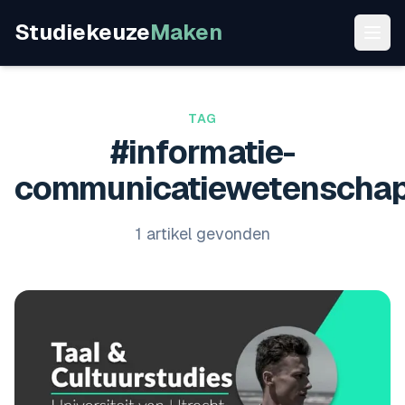
Studiekeuze
Maken
TAG
#informatie-
communicatiewetenscha
1 artikel gevonden