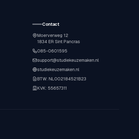
Contact
Moerverweg 12
1834 ER Sint Pancras
085-0601595
support@studiekeuzemaken.nl
studiekeuzemaken.nl
BTW: NL002184521B23
KVK: 55657311