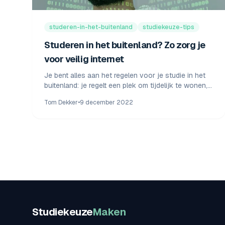
studeren-in-het-buitenland
studiekeuze-tips
Studeren in het buitenland? Zo zorg je
voor veilig internet
Je bent alles aan het regelen voor je studie in het
buitenland: je regelt een plek om tijdelijk te wonen,
je maakt een keuze voor een opleiding of een
Tom Dekker
•
9 december 2022
minor of master of kijkt al naar een stageplek.
Studiekeuze
Maken