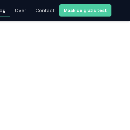
log
Over
Contact
Maak de gratis test