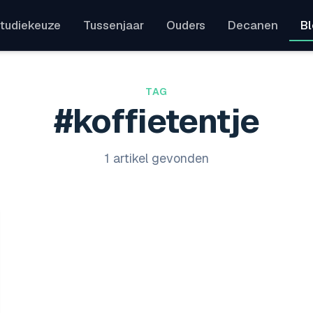
tudiekeuze
Tussenjaar
Ouders
Decanen
B
TAG
#koffietentje
1 artikel gevonden