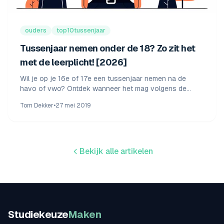
ouders
top10tussenjaar
Tussenjaar nemen onder de 18? Zo zit het
met de leerplicht! [2026]
Wil je op je 16e of 17e een tussenjaar nemen na de
havo of vwo? Ontdek wanneer het mag volgens de
leerplicht en kwalificatieplicht. Inclusief stappenplan en
Tom Dekker
•
27 mei 2019
tips om je ouders te overtuigen.
Bekijk alle artikelen
Studiekeuze
Maken