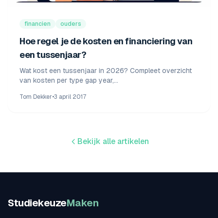
financien
ouders
Hoe regel je de kosten en financiering van
een tussenjaar?
Wat kost een tussenjaar in 2026? Compleet overzicht
van kosten per type gap year,
financieringsmogelijkheden, DUO-regels, minimumloon
Tom Dekker
•
3 april 2017
en 3 concrete budgetvoorbeelden.
Bekijk alle artikelen
Studiekeuze
Maken