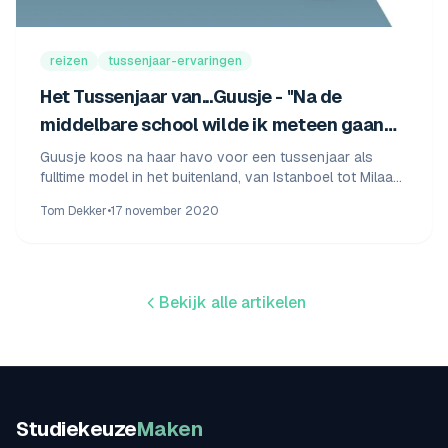
reizen
tussenjaar-ervaringen
Het Tussenjaar van...Guusje - "Na de
middelbare school wilde ik meteen gaan
reizen."
Guusje koos na haar havo voor een tussenjaar als
fulltime model in het buitenland, van Istanboel tot Milaan
en Zuid-Amerika, en combineerde werken met reizen.
Tom Dekker
•
17 november 2020
Bekijk alle artikelen
Studiekeuze
Maken