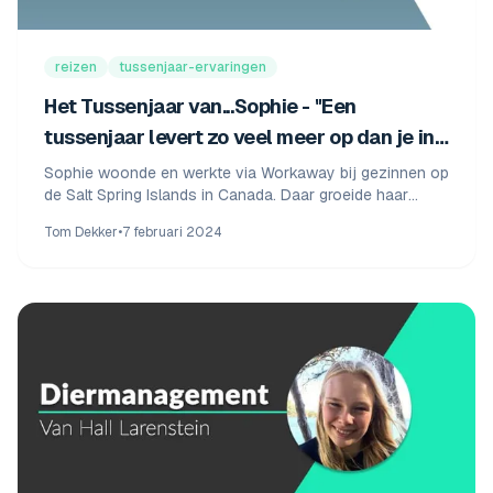
reizen
tussenjaar-ervaringen
Het Tussenjaar van...Sophie - "Een
tussenjaar levert zo veel meer op dan je in
eerste instantie zou denken"
Sophie woonde en werkte via Workaway bij gezinnen op
de Salt Spring Islands in Canada. Daar groeide haar
liefde voor de natuur en koos ze Diermanagement.
Tom Dekker
•
7 februari 2024