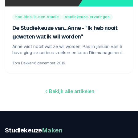
hoe-kies-ik-een-studie
studiekeuze-ervaringen
De Studiekeuze van...Anne - "Ik heb nooit
geweten wat ik wil worden"
Anne wist nooit wat ze wil worden. Pas in januari van 5
havo ging ze serieus zoeken en koos Diermanagement
in Leeuwarden. Lees hoe zij dat deed.
Tom Dekker
•
6 december 2019
Bekijk alle artikelen
Studiekeuze
Maken