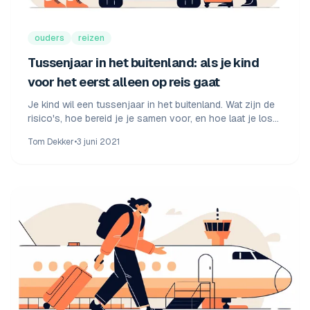
ouders
reizen
Tussenjaar in het buitenland: als je kind
voor het eerst alleen op reis gaat
Je kind wil een tussenjaar in het buitenland. Wat zijn de
risico's, hoe bereid je je samen voor, en hoe laat je los
zonder het contact te verliezen? Een eerlijke gids voor
Tom Dekker
•
3 juni 2021
ouders.