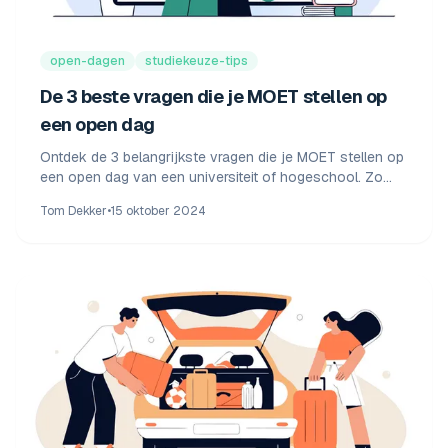
open-dagen
studiekeuze-tips
De 3 beste vragen die je MOET stellen op
een open dag
Ontdek de 3 belangrijkste vragen die je MOET stellen op
een open dag van een universiteit of hogeschool. Zo
prik je door de showroom heen en ontdek je of de
Tom Dekker
•
15 oktober 2024
studie echt bij je past.