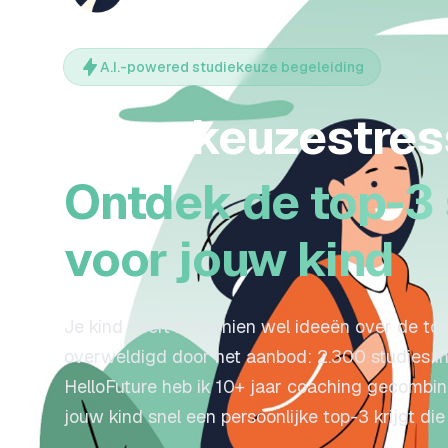
A.I.-powered studiekeuze begeleiding
Geen keuzestres
Ontdek de top-3 
voor jouw kind
Je kind heeft misschien wel ideeën over de t
overweldigd door het aanbod: 2.300 studies in 
HelloFuture heb ik 10+ jaar coaching gecombin
jouw kind snel een persoonlijke top-3 krijgt die