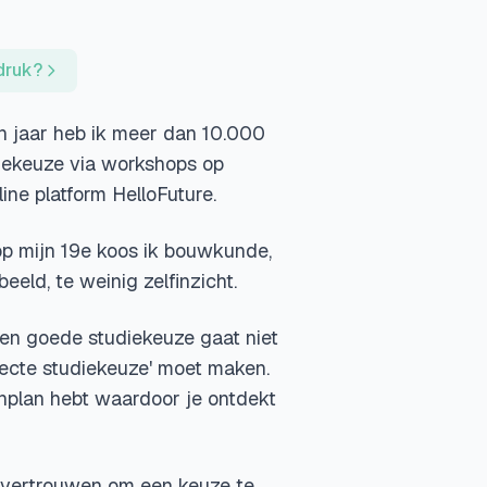
 druk?
en jaar heb ik meer dan 10.000
diekeuze via workshops op
ne platform HelloFuture.
 op mijn 19e koos ik bouwkunde,
eeld, te weinig zelfinzicht.
een goede studiekeuze gaat niet
rfecte studiekeuze' moet maken.
enplan hebt waardoor je ontdekt
et vertrouwen om een keuze te