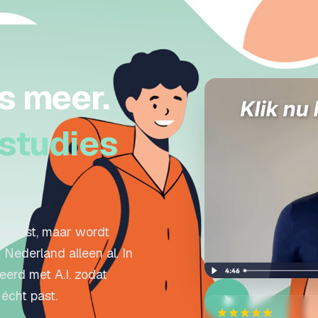
s meer.
studies
oekomst, maar wordt
Nederland alleen al. In
eerd met A.I. zodat
 écht past.