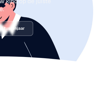
uw kind op de juiste
e.
bij tussenjaar