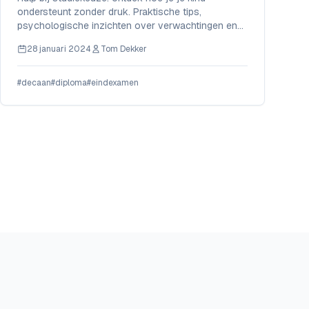
ondersteunt zonder druk. Praktische tips,
psychologische inzichten over verwachtingen en
de balans tussen sturen en loslaten. Voor ouders
28 januari 2024
Tom Dekker
van eindexamenleerlingen.
#decaan
#diploma
#eindexamen