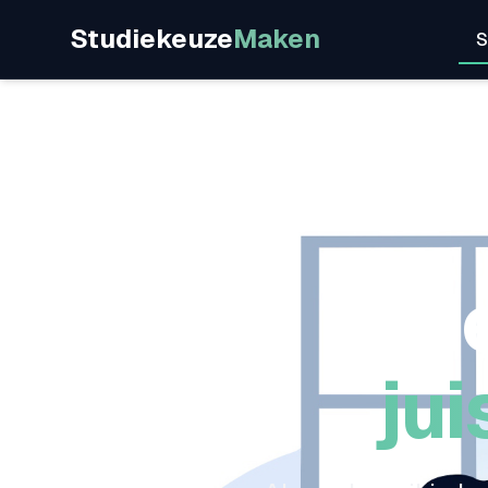
Studiekeuze
Maken
S
He
jui