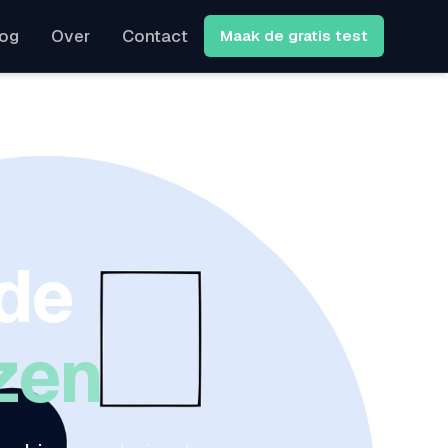
log
Over
Contact
Maak de gratis test
 de
ezen