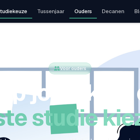
tudiekeuze
Tussenjaar
Ouders
Decanen
B
Voor ouders
lp jouw kind
ste studie ki