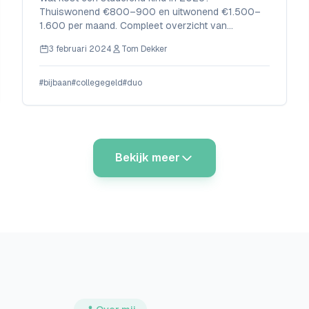
Thuiswonend €800–900 en uitwonend €1.500–
1.600 per maand. Compleet overzicht van
collegegeld, kamerhuur, basisbeurs én
3 februari 2024
Tom Dekker
financieringstips voor ouders.
#bijbaan
#collegegeld
#duo
Bekijk meer