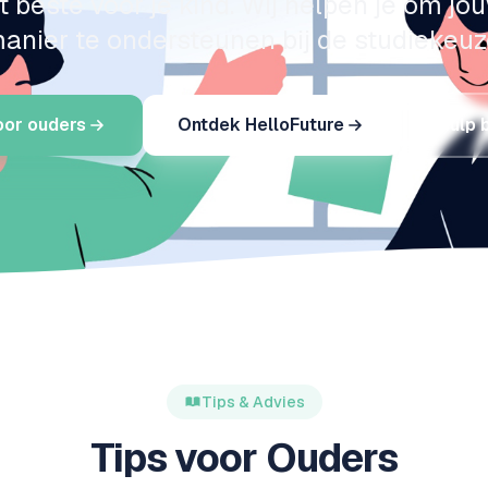
t beste voor je kind. Wij helpen je om jo
anier te ondersteunen bij de studiekeuz
voor ouders
Ontdek HelloFuture
Hulp 
Tips & Advies
Tips voor Ouders