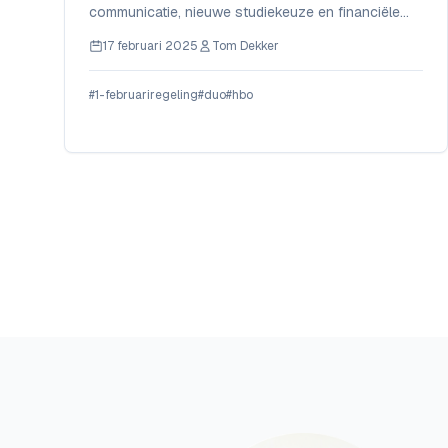
communicatie, nieuwe studiekeuze en financiële
regelingen (DUO, 1 februari).
17 februari 2025
Tom Dekker
#1-februariregeling
#duo
#hbo