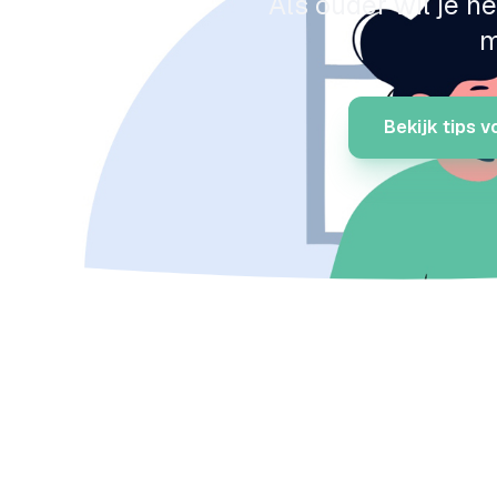
Als ouder wil je he
m
Bekijk tips 