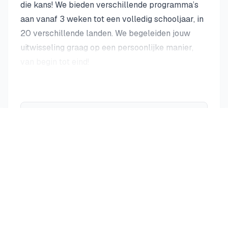
die kans! We bieden verschillende programma’s
aan vanaf 3 weken tot een volledig schooljaar, in
20 verschillende landen. We begeleiden jouw
uitwisseling graag op een persoonlijke manier,
van begin tot eind!
Is dit uw organisatie?
Activeer nu de volledige
Alle mogelijkheden
pagina
Terug naar alle tussenjaar programma's