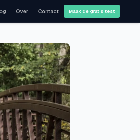
log
Over
Contact
Maak de gratis test