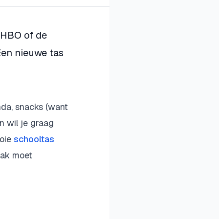
 HBO of de
Een nieuwe tas
enda, snacks (want
n wil je graag
ooie
schooltas
aak moet