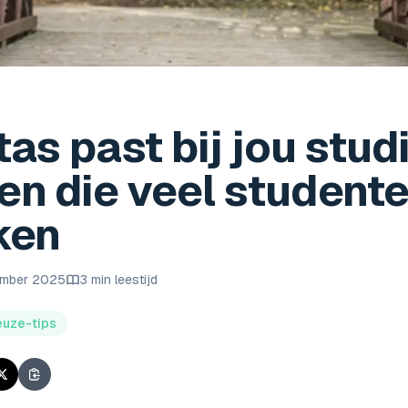
as past bij jou stud
en die veel student
ken
ember 2025
3 min leestijd
euze-tips