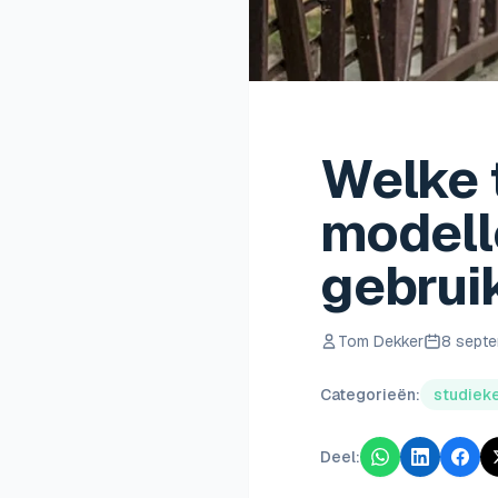
Welke t
modell
gebrui
Tom Dekker
8 sept
Categorieën:
studiek
Deel: