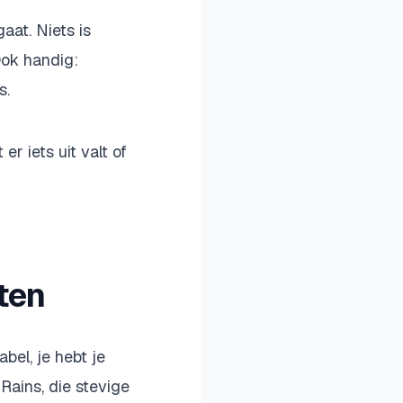
gaat. Niets is
Ook handig:
s.
r iets uit valt of
ten
bel, je hebt je
 Rains, die stevige