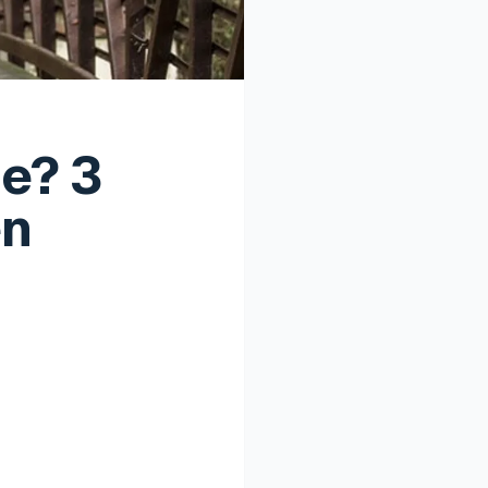
ie? 3
en