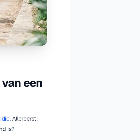
n van een
udie
. Allereerst:
md is?