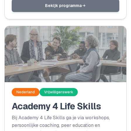
Doingoood is de enige organisatie in Nederland
Bekijk programma
die werkt met eigen, Nederlandse begeleiding in
Afrika.
Nederland
Vrijwilligerswerk
Academy 4 Life Skills
Bij Academy 4 Life Skills ga je via workshops,
persoonlijke coaching, peer education en