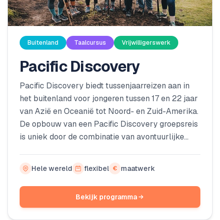
Buitenland
Taalcursus
Vrijwilligerswerk
Pacific Discovery
Pacific Discovery biedt tussenjaarreizen aan in
het buitenland voor jongeren tussen 17 en 22 jaar
van Azië en Oceanië tot Noord- en Zuid-Amerika.
De opbouw van een Pacific Discovery groepsreis
is uniek door de combinatie van avontuurlijke
activiteiten, culturele onderdompeling en zinvol
vrijwilligerswerk. Jongeren leren over de cultuur
Hele wereld
flexibel
maatwerk
€
van een land door zich erin onder te dompelen,
de lokale bevolking te ontmoeten, en hun
Bekijk programma
levensverhalen te horen.