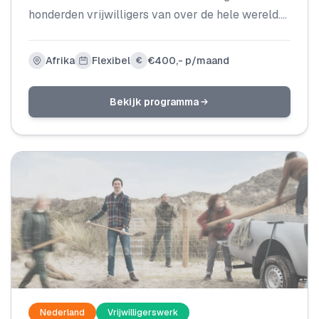
honderden vrijwilligers van over de hele wereld.
Je hoeft niet perse een medische achtergrond te
hebben om aan boord te gaan. In deze unieke
Afrika
Flexibel
€400,- p/maand
€
omgeving kun je jezelf op persoonlijk en
professioneel vlak ontwikkelen en nieuwe dingen
Bekijk programma
over jezelf leren.
Nederland
Vrijwilligerswerk