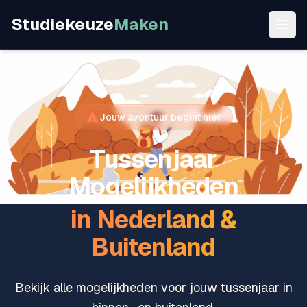
Studiekeuze
Maken
Spring naar programma's
Jouw avontuur begint hier
Tussenjaar
Mogelijkheden
in Nederland &
Buitenland
Bekijk alle mogelijkheden voor jouw tussenjaar in