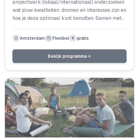
projectwerk (lokaal/internationaal) onderzoeken
wat jouw kwaliteiten, dromen en interesses zijn en
hoe je deze optimaal kunt benutten. Samen met
andere deelnemers leer je jezelf beter kennen. Je
oefent met doelen stellen en ontwikkelt life skills.
Amsterdam
Flexibel
gratis
€
Elke eerste dinsdag van de maand is er de
mogelijkheid om mee te draaien en daarna van
Bekijk programma
start te gaan.