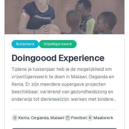
Buitenland
Vrijwilligerswerk
Doingoood Experience
Tijdens je tussenjaar heb je de mogelijkheid om
vrijwilligerswerk te doen in Malawi, Oeganda en
Kenia. Er zijn meerdere supergave projecten
beschikbaar, variërend van gezondheidszorg en
onderwijs tot dierenwelzijn, werken met kinderen
en sport. Op basis van jouw interesses en
vaardigheden zullen we samen met jou kijken
Kenia, Oeganda, Malawi
Flexibel
Maatwerk
€
welk land en project het beste bij je past.