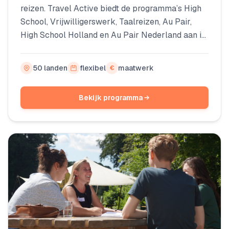
reizen. Travel Active biedt de programma’s High
School, Vrijwilligerswerk, Taalreizen, Au Pair,
High School Holland en Au Pair Nederland aan in
haar aanbod. Keuze genoeg dus! Of je nu voor een
week, een maand of een jaar naar het buitenland
50 landen
flexibel
maatwerk
€
gaat in je tussenjaar, er zit altijd wel een
programma bij dat bij jou past.
Bekijk programma