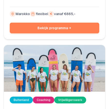
een echte pro wordt op je surfboard! Behaal je
surf instructeur diploma, ontmoet andere
Marokko
flexibel
vanaf €665,-
€
studenten op de surfacademy en beleef samen de
tofste avonturen. Je verblijft in het surfkamp van
Bekijk programma
Surf Paradise Marokko.
Buitenland
Coaching
Vrijwilligerswerk