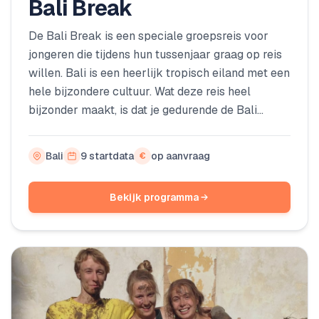
Bali Break
De Bali Break is een speciale groepsreis voor
jongeren die tijdens hun tussenjaar graag op reis
willen. Bali is een heerlijk tropisch eiland met een
hele bijzondere cultuur. Wat deze reis heel
bijzonder maakt, is dat je gedurende de Bali
Break op drie verschillende plekken gaat wonen.
We organiseren elke week heel veel leuke
Bali
9 startdata
op aanvraag
€
activiteiten en spannende excursies. Tijdens de
Bali Break maak je kennis met een totaal andere
Bekijk programma
cultuur. Interesse? Lees dan snel verder!