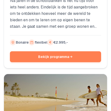
Na jaren in de schoolbanken is het nu tijd voor
iets heel anders. Eindelijk is de tijd aangebroken
om te ontdekken hoeveel meer de wereld te
bieden en om te leren om op eigen benen te
staan. Je gaat samen met een groep wonen en
werken op het tropische eiland Bonaire, je maakt
kennis met nieuwe mensen en je gaat veel nieuwe
Bonaire
flexibel
€2.995,-
€
ervaringen krijgen. Omdat je meegaat op een
groepsreis ben je nooit echt alleen. Ga je mee?
Bekijk programma