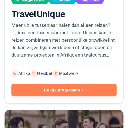
Vrijwilligerswerk
Buitenland
Taalcursus
TravelUnique
Meer uit je tussenjaar halen dan alleen reizen?
Tijdens een tussenjaar met TravelUnique kan je
reizen combineren met persoonlijke ontwikkeling.
Je kan vrijwilligerswerk doen of stage lopen bij
duurzame projecten in Afrika, een taalcursus
volgen en verschillende activiteiten combineren
tot een programma dat aansluit bij jouw
Afrika
Flexibel
Maatwerk
€
interesses en doelen.
Bekijk programma