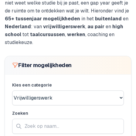
niet weet welke studie bij je past, een gap year geeft je
de ruimte om te ontdekken wat je wilt. Hieronder vind je
65+ tussenjaar mogelijkheden
in het
buitenland
en
Nederland
: van
vrijwilligerswerk
,
au pair
en
high
school
tot
taalcursussen
,
werken
, coaching en
studiekeuze.
Tussenjaar programma's overzi
Filter mogelijkheden
Kies een categorie
Zoeken