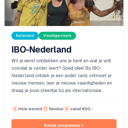
Buitenland
Vrijwilligerswerk
IBO-Nederland
Wil je eerst ontdekken wie je bent en wat je wilt
voordat je verder leert? Goed idee! Bij IBO-
Nederland ontdek je een ander land, ontmoet je
nieuwe mensen, leer je nieuwe vaardigheden én
draag je jouw steentje bij als internationale
vrijwilliger voor de lokale bevolking via een non-
profit. Wij verzorgen zinvolle, gezellige en
Hele wereld
flexibel
vanaf €50,-
€
duurzame projecten in Europa, Afrika en Zuid-
Amerika! Kies voor een bouwklus, sociaal werk
Bekijk programma
of een ecologisch project en maak een positieve