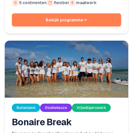
5 continenten
flexibel
maatwerk
€
jouw wensen een 'tussenjaar op maat' samen.
Door onze verschillende programma’s is er voor
Bekijk programma
iedereen wat wils!
Buitenland
Studiekeuze
Vrijwilligerswerk
Bonaire Break