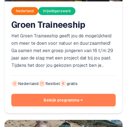
Nederland
Vrijwilligerswerk
Groen Traineeship
Het Groen Traineeship geeft jou dé mogelijkheid
om meer te doen voor natuur en duurzaamheid!
Ga samen met een groep jongeren van 16 t/m 29
jaar aan de slag met een project dat bij jou past.
Tijdens het door jou gekozen project ben je
hands-on bezig en werk je toe naar een concreet
resultaat. Bijvoorbeeld het opknappen van een
Nederland
flexibel
gratis
€
natuurgebied, het bedenken van een campagne
voor duurzaam leven of het organiseren van een
Bekijk programma
natuurbeleving voor jongeren.