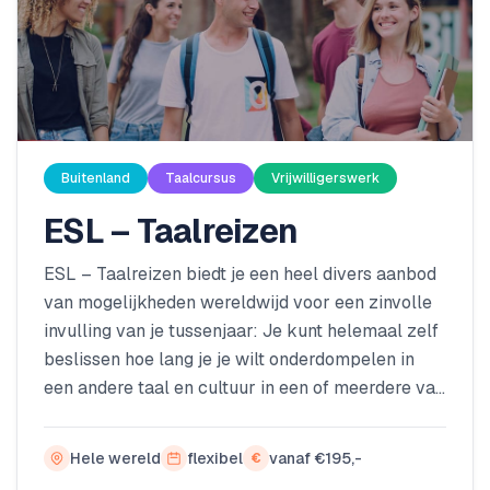
Buitenland
Taalcursus
Vrijwilligerswerk
ESL – Taalreizen
ESL – Taalreizen biedt je een heel divers aanbod
van mogelijkheden wereldwijd voor een zinvolle
invulling van je tussenjaar: Je kunt helemaal zelf
beslissen hoe lang je je wilt onderdompelen in
een andere taal en cultuur in een of meerdere van
onze Gap Experience programma’s, dichtbij, of nu
juist heel ver weg. Vertel ons wat jouw
Hele wereld
flexibel
vanaf €195,-
€
belangrijkste doelen zijn en wij helpen je dan om