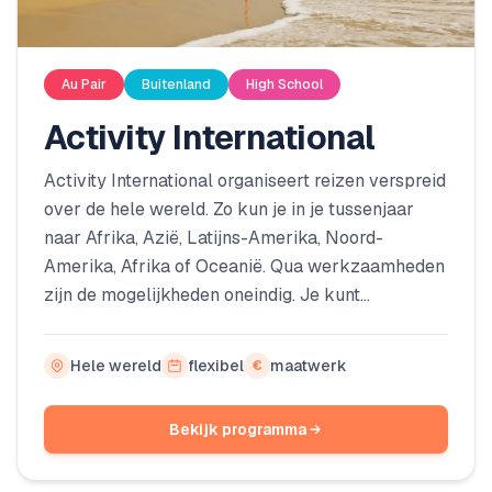
Au Pair
Buitenland
High School
Activity International
Activity International organiseert reizen verspreid
over de hele wereld. Zo kun je in je tussenjaar
naar Afrika, Azië, Latijns-Amerika, Noord-
Amerika, Afrika of Oceanië. Qua werkzaamheden
zijn de mogelijkheden oneindig. Je kunt
bijvoorbeeld gaan backpacken in Australië of als
Au pair in New York gaan werken, lesgeven aan
Hele wereld
flexibel
maatwerk
€
monniken in Thailand of surfles geven aan
kinderen. Je stapt uit je comfortzone en gaat
Bekijk programma
nieuwe avonturen maken.