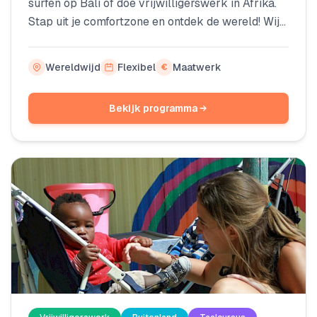
surfen op Bali of doe vrijwilligerswerk in Afrika.
Stap uit je comfortzone en ontdek de wereld! Wij
zijn een reisbureau gespecialiseerd in unieke
backpackreizen voor avontuurlijke reizigers.
Wereldwijd
Flexibel
Maatwerk
€
Door onze kennis te combineren met de wensen
van onze reizigers stellen we de meest
Bekijk programma
onvergetelijke reizen samen.