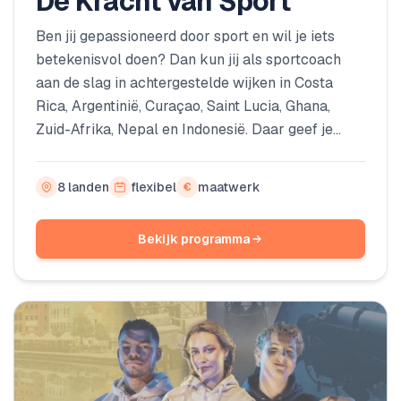
De Kracht van Sport
Ben jij gepassioneerd door sport en wil je iets
betekenisvol doen? Dan kun jij als sportcoach
aan de slag in achtergestelde wijken in Costa
Rica, Argentinië, Curaçao, Saint Lucia, Ghana,
Zuid-Afrika, Nepal en Indonesië. Daar geef je
sportlessen aan kinderen en jongeren die anders
geen toegang hebben tot sportactiviteiten. Als je
8 landen
flexibel
maatwerk
€
veel vrije tijd hebt in een tussenjaar, bieden wij je
de kans om niet alleen een geweldige, maar
Bekijk programma
vooral een leerzame ervaring op te doen.