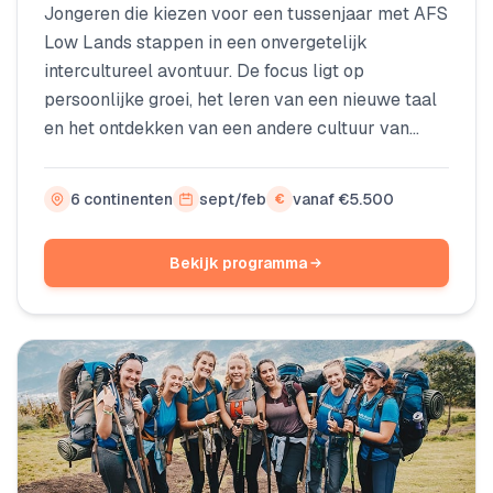
Jongeren die kiezen voor een tussenjaar met AFS
Low Lands stappen in een onvergetelijk
intercultureel avontuur. De focus ligt op
persoonlijke groei, het leren van een nieuwe taal
en het ontdekken van een andere cultuur van
binnenuit. Afhankelijk van de persoonlijke
voorkeur kunnen jongeren kiezen uit
6 continenten
sept/feb
vanaf €5.500
€
verschillende programma's zoals high school,
vrijwilligerswerk, alternatief hoger onderwijs of
Bekijk programma
universiteit.