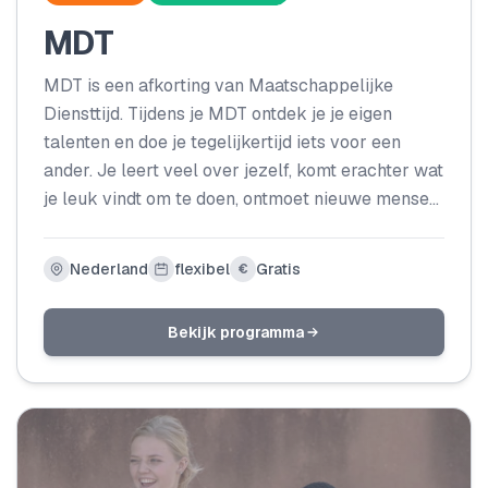
MDT
MDT is een afkorting van Maatschappelijke
Diensttijd. Tijdens je MDT ontdek je je eigen
talenten en doe je tegelijkertijd iets voor een
ander. Je leert veel over jezelf, komt erachter wat
je leuk vindt om te doen, ontmoet nieuwe mensen
én je maakt je de samenleving een stukje sterker.
Je organiseert bijvoorbeeld een sportevenement
Nederland
flexibel
Gratis
€
voor kansarme kinderen in jouw stad, zet je in
voor een groenere buurt of kiest een andere
Bekijk programma
activiteit in sport, klimaat, natuur of techniek.