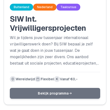
Buitenland
Nederland
Taalcursus
SIW Int.
Vrijwilligersprojecten
Wil je tijdens jouw tussenjaar internationaal
vrijwilligerswerk doen? Bij SIW bepaal je zelf
wat je gaat doen in jouw tussenjaar. De
mogelijkheden zijn zeer divers. Ons aanbod
bestaat uit sociale projecten, educatieprojecten,
restauratieprojecten en natuurprojecten. Kies
bijvoorbeeld voor een natuurproject in Kenia en
Wereldwijd
Flexibel
Vanaf €0,-
€
ga helpen bij de ontwikkeling van ecotoerisme. Of
meld je aan voor een sociaal project in Roemenië.
Bekijk programma
De mogelijkheden zijn eindeloos!