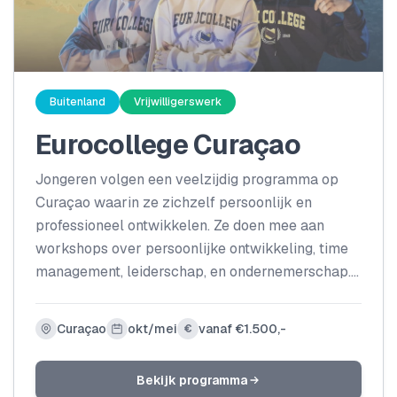
Buitenland
Vrijwilligerswerk
Eurocollege Curaçao
Jongeren volgen een veelzijdig programma op
Curaçao waarin ze zichzelf persoonlijk en
professioneel ontwikkelen. Ze doen mee aan
workshops over persoonlijke ontwikkeling, time
management, leiderschap, en ondernemerschap.
Daarnaast krijgen ze de kans om internationale
ervaring op te doen door samen te werken met
Curaçao
okt/mei
vanaf €1.500,-
€
lokale bedrijven, vrijwilligerswerk te doen en
projecten uit te voeren. Het is speciaal gericht op
Bekijk programma
ambitieuze jongeren die twijfelen over hun